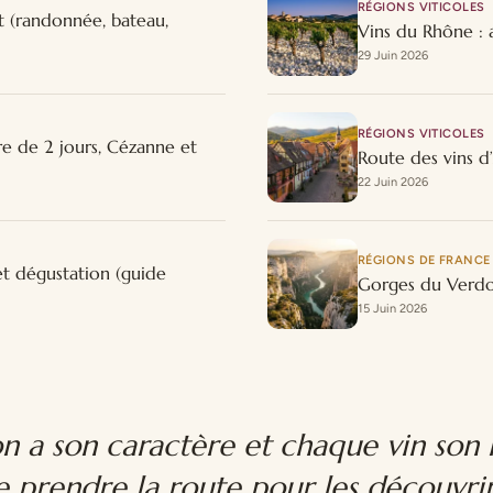
RÉGIONS VITICOLES
t (randonnée, bateau,
Vins du Rhône : a
29 Juin 2026
RÉGIONS VITICOLES
e de 2 jours, Cézanne et
Route des vins d’
22 Juin 2026
RÉGIONS DE FRANCE
et dégustation (guide
Gorges du Verdon
15 Juin 2026
 a son caractère et chaque vin son his
e prendre la route pour les découvrir