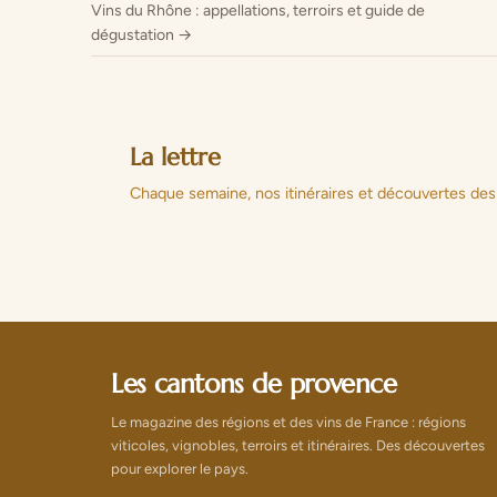
Vins du Rhône : appellations, terroirs et guide de
dégustation →
La lettre
Chaque semaine, nos itinéraires et découvertes des
Les cantons de provence
Le magazine des régions et des vins de France : régions
viticoles, vignobles, terroirs et itinéraires. Des découvertes
pour explorer le pays.