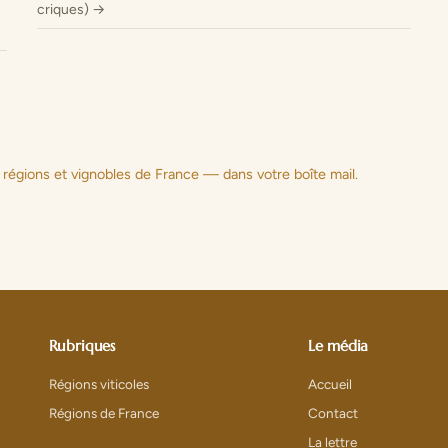
criques) →
 régions et vignobles de France — dans votre boîte mail.
Rubriques
Le média
Régions viticoles
Accueil
Régions de France
Contact
La lettre