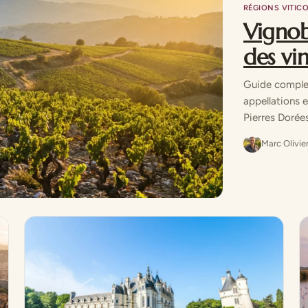
RÉGIONS VITIC
Vignob
des vi
Guide complet 
appellations et
Pierres Dorées
Marc Olivier