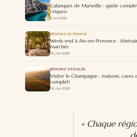
Calanques de Marseille : guide comple
criques)
6 Juil 2026
RÉGIONS DE FRANCE
Week-end à Aix-en-Provence : itinérair
marchés
25 Juin 2026
RÉGIONS VITICOLES
Visiter le Champagne : maisons, caves 
complet)
18 Juin 2026
« Chaque région
d